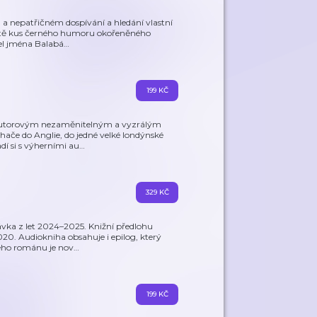
a nepatřičném dospívání a hledání vlastní
čitě kus černého humoru okořeněného
tel jména Balabá
…
199 KČ
ný autorovým nezaměnitelným a vyzrálým
hače do Anglie, do jedné velké londýnské
í si s výherními au
…
329 KČ
vka z let 2024–2025. Knižní předlohu
020. Audiokniha obsahuje i epilog, který
kého románu je nov
…
199 KČ