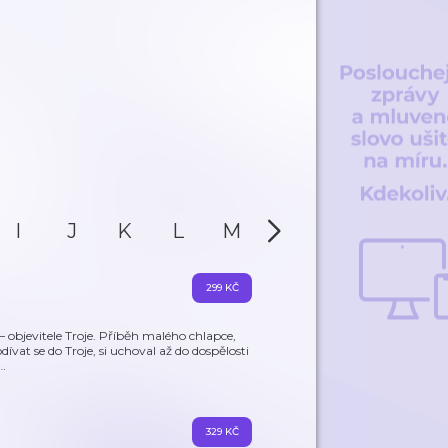
I
J
K
L
M
N
O
P
299 KČ
 objevitele Troje. Příběh malého chlapce,
ívat se do Troje, si uchoval až do dospělosti
…
329 KČ