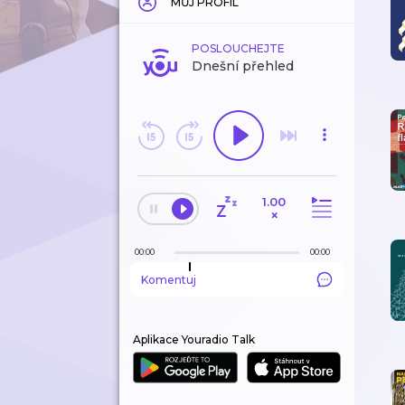
MŮJ PROFIL
POSLOUCHEJTE
Dnešní přehled
1.00
×
00:00
00:00
Komentuj
Aplikace Youradio Talk