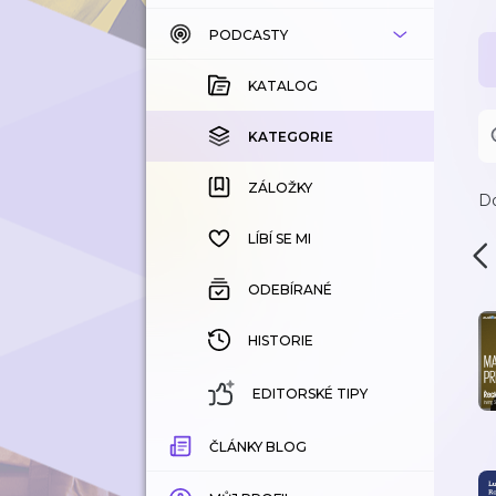
PODCASTY
KATALOG
KOUPENÉ
KATALOG
KATEGORIE
KATEGORIE
ZÁLOŽKY
ZÁLOŽKY
D
HISTORIE
LÍBÍ SE MI
ODEBÍRANÉ
HISTORIE
EDITORSKÉ TIPY
ČLÁNKY BLOG