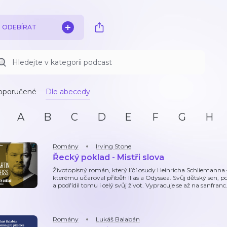
ODEBÍRAT
oporučené
Dle abecedy
A
B
C
D
E
F
G
H
Romány
Irving Stone
Řecký poklad - Mistři slova
Životopisný román, který líčí osudy Heinricha Schliemanna –
kterému učaroval příběh Ilias a Odyssea. Svůj dětský sen, pod
a podřídil tomu i celý svůj život. Vypracuje se až na sanfranc
Romány
Lukáš Balabán