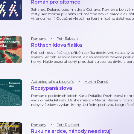
Román pro pitomce
Johanes, Dolores, otec, matka a Ostrava. Román o bolavém 
cesty. Ale možná je v něm i přiměřená dávka parodie a ur
vtipnou ironií. Odvážně vkročil na literární scénu další nosi
Romány
Petr Šabach
Rothschildova flaška
Rothschildova flaška je příběh takřka detektivní, napsa
stylem. Příběh ze současnosti a o současnosti zavede posluc
herny. Najde pozoruhodný proutkař ztracenou dívku a porad
Autobiografie a biografie
Martin Daneš
Rozsypaná slova
Román o posledních letech Karla Poláčka Rozhlasová nahrá
vydalo nakladatelství Druhé město – Martin Reiner v roce 2
nebyl v českém vydání knihy. Ústřední postavou biografic
Romány
Petr Rajchert
Ruku na srdce, náhody neexistují