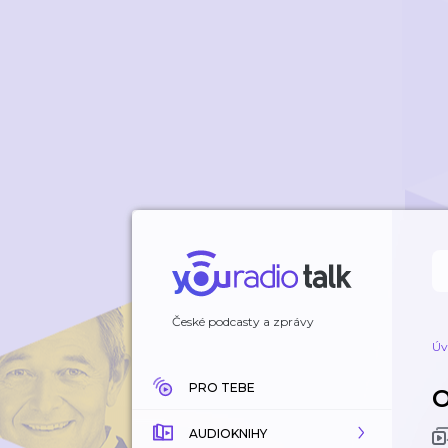
České podcasty a zprávy
Úv
PRO TEBE
AUDIOKNIHY