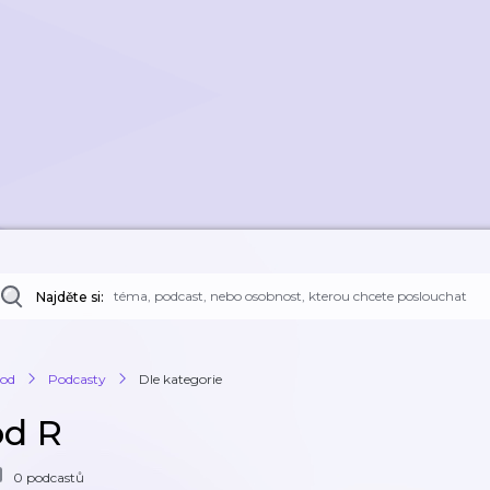
Najděte si:
od
Podcasty
Dle kategorie
od R
0 podcastů