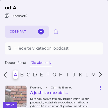
od A
0 podcastů
ODEBÍRAT
Doporučené
Dle abecedy
A
B
C
D
E
F
G
H
I
J
K
L
M
N
Romány
Camilla Barnes
A jestli se nezabili…
Miranda zažívá typický příběh ženy kolem
padesátky – zůstala svobodnou matkou a
379 KČ
jediné dítě se co nevidět postaví na vlastní