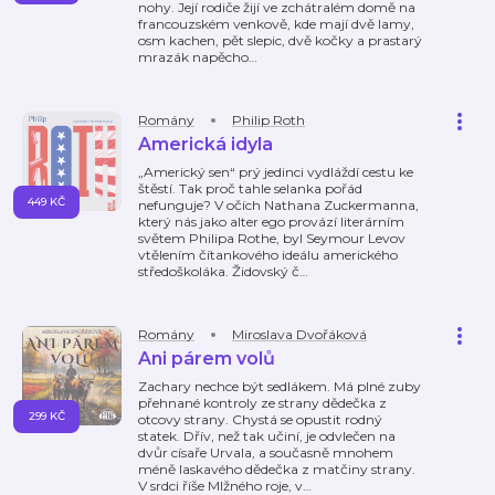
nohy. Její rodiče žijí ve zchátralém domě na
francouzském venkově, kde mají dvě lamy,
osm kachen, pět slepic, dvě kočky a prastarý
mrazák napěcho
…
Romány
Philip Roth
Americká idyla
„Americký sen“ prý jedinci vydláždí cestu ke
štěstí. Tak proč tahle selanka pořád
449 KČ
nefunguje? V očích Nathana Zuckermanna,
který nás jako alter ego provází literárním
světem Philipa Rothe, byl Seymour Levov
vtělením čítankového ideálu amerického
středoškoláka. Židovský č
…
Romány
Miroslava Dvořáková
Ani párem volů
Zachary nechce být sedlákem. Má plné zuby
přehnané kontroly ze strany dědečka z
299 KČ
otcovy strany. Chystá se opustit rodný
statek. Dřív, než tak učiní, je odvlečen na
dvůr císaře Urvala, a současně mnohem
méně laskavého dědečka z matčiny strany.
V srdci říše Mlžného roje, v
…