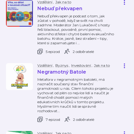
Vzdělání
,
Jak na to
Nebuď překvapen
Nebuď překvapen je podcast o tom, jak
zůstat v pohodě, když se svět na chvíli
zadrhne. Moderátor Jan Lukačevič s hosty
řeší blackout, povodně, první pomoc,
aktivního střelce i chytré balení evakuačního
batohu. Krátce, jasně, bez strašení – tipy,
které si zapamatujete i
…
5 epizod
2 odběratelé
Vzdělání
,
Byznys
,
Investování
,
Jak na to
Negramotný Batole
Metafora v negramotným batoleti, má
naznačit současný stav finanční
gramotnosti u nás. Cílem tohoto projektu je
vychovat od plén co nejvíce lidí a naučit je
finančně chodit pomocí malých
edukativních krůčků v tomto projektu.
Myslíme tím naučit lidi se správně
rozhodovat
…
7 epizod
2 odběratelé
Vzdělání
,
Jak na to