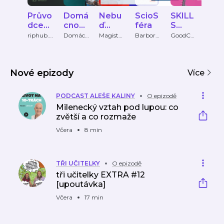
Průvo
Domá
Nebu
ScioS
SKILL
Klíč 
dce
cnost
ď
féra
S
byd
RIPH
v
překv
FIRST
ní s
riphub.c
Domácn
Magistrá
Barbora
GoodCal
Tomá
z
ost v
t
Tichavo
l
Kučer
UB
plusu
apen
To
plusu
hlavního
vá
šem
města
Kuč
Prahy
Nové epizody
Více
ou
PODCAST ALEŠE KALINY
O epizodě
Milenecký vztah pod lupou: co
zvětší a co rozmaže
Včera
8 min
TŘI UČITELKY
O epizodě
tři učitelky EXTRA #12
[upoutávka]
Včera
17 min