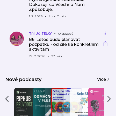
Dokazují, co Všechno Nám
Způsobuje.
1. 7. 2026
1 hod 7 min
TŘI UČITELKY
O epizodě
86: Letos budu plánovat
pozpátku - od cíle ke konkrétním
aktivitám
29. 7. 2026
27 min
Nové podcasty
Více