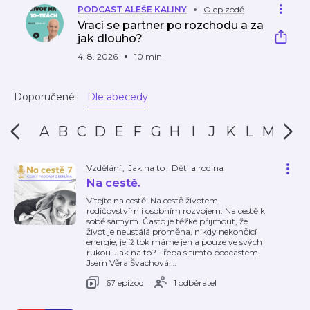
PODCAST ALEŠE KALINY
O epizodě
Vrací se partner po rozchodu a za
jak dlouho?
4. 8. 2026
10 min
Doporučené
Dle abecedy
A
B
C
D
E
F
G
H
I
J
K
L
M
N
Vzdělání
,
Jak na to
,
Děti a rodina
Na cestě.
Vítejte na cestě! Na cestě životem,
rodičovstvím i osobním rozvojem. Na cestě k
sobě samým. Často je těžké přijmout, že
život je neustálá proměna, nikdy nekončící
energie, jejíž tok máme jen a pouze ve svých
rukou. Jak na to? Třeba s tímto podcastem!
Jsem Věra Švachová,
…
67 epizod
1 odběratel