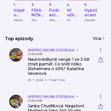
1.
2.
3.
4.
5.
6.
Inspir
FINA
Podc
tři
Hypot
Visi
o
NČNĚ
ast
učitel
écast
hef
Jakub
GRAM
Aleše
ky
Pod
Jakub
Jan
Ales
tři
Hypotéc
Ján
Stejskal
Sirový,
Kalina
učitelky
ast
Chov
a
OTNÍ
Kaliny
ast
Jolyon
ec
Stejs
Mungen
kala
ga
Top epizody
Více
INSPIRO JAKUBA STEJSKALA
O epizodě
Neurovědkyně varuje: 1 ze 3 lidí
ztratí paměť. Co sníží riziko
Alzheimera o 45%? Kateřina
Veverová
29. 7. 2026
1 hod 7 min
INSPIRO JAKUBA STEJSKALA
O epizodě
Janka Chudlíková: Negativní
Myšlení je Jako Jed. Studie