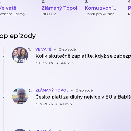
.
2.
3.
4
Ve vatě
Zlámaný Topol
Komu zvoní
P
hrana
Seznam Zprávy
INFO.CZ
Dárek pro Putina
P
op epizody
VE VATĚ
O epizodě
1
.
Kolik skutečně zaplatíte, když se zabez
30. 7. 2026
44 min
ZLÁMANÝ TOPOL
O epizodě
2
.
Česko platí za dluhy nejvíce v EU a Babiš
31. 7. 2026
49 min