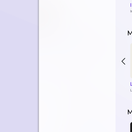
M
L
M