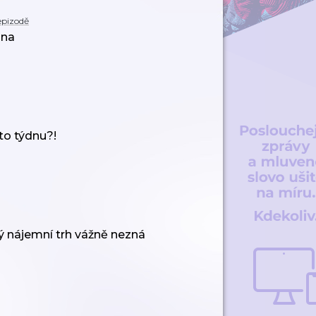
epizodě
ona
to týdnu?!
ký nájemní trh vážně nezná