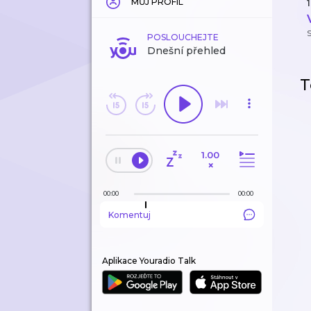
MŮJ PROFIL
1
POSLOUCHEJTE
Dnešní přehled
T
1.00
×
00:00
00:00
Komentuj
Aplikace Youradio Talk