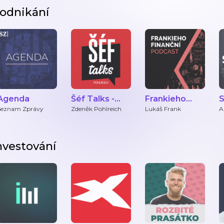
odnikání
Agenda
Šéf Talks -
Frankieho
S
podcast
finanční
p
Seznam Zprávy
Zdeněk Pohlreich
Lukáš Frank
A
F
Zdeňka
podcast
p
Pohlreicha
u
nvestování