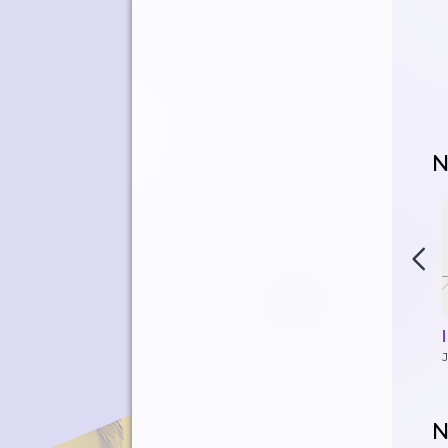
N
J
N