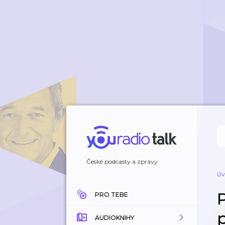
České podcasty a zprávy
Úv
PRO TEBE
AUDIOKNIHY