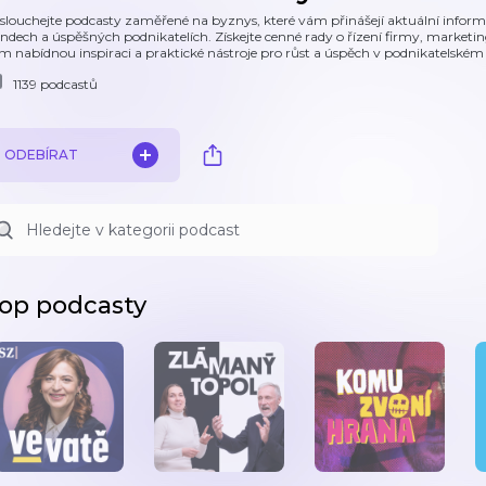
slouchejte podcasty zaměřené na byznys, které vám přinášejí aktuální informa
endech a úspěšných podnikatelích. Získejte cenné rady o řízení firmy, marketin
m nabídnou inspiraci a praktické nástroje pro růst a úspěch v podnikatelském 
1139 podcastů
ODEBÍRAT
op podcasty