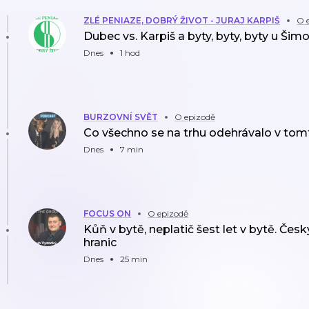
ZLÉ PENIAZE, DOBRÝ ŽIVOT - JURAJ KARPIŠ
O 
Dubec vs. Karpiš a byty, byty, byty u Šim
Dnes
1 hod
BURZOVNÍ SVĚT
O epizodě
Co všechno se na trhu odehrávalo v tom
Dnes
7 min
FOCUS ON
O epizodě
Kůň v bytě, neplatič šest let v bytě. Čes
hranic
Dnes
25 min