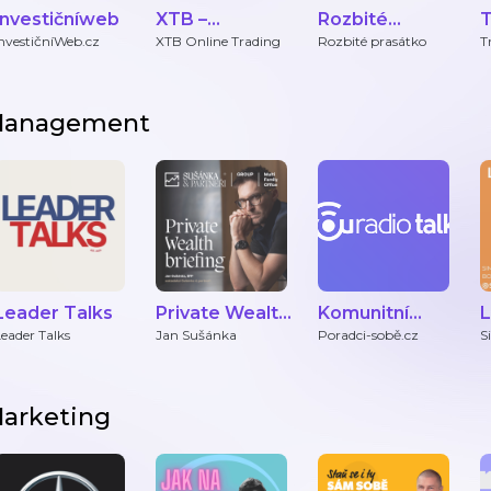
Investičníweb
XTB –
Rozbité
T
INVESTICE &
prasátko
P
InvestičníWeb.cz
XTB Online Trading
Rozbité prasátko
T
P
TRADING
anagement
Leader Talks
Private Wealth
Komunitní
L
Briefing
profesní
eader Talks
Jan Sušánka
Poradci-sobě.cz
S
podcast pro
finanční
poradce.
arketing