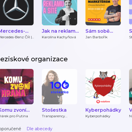
Mercedes-
Jak na reklamu
Sám sobě
S
Benz ČR | Vans
a sítě
marketérem
Mercedes-Benz ČR |
Karolína Kachyňová
Jan Barbořík
S
Vans
eziskové organizace
Komu zvoní
Stošestka
Kyberpohádky
hrana
Dárek pro Putina
Transparency
Kyberpohádky
N
International ČR
oporučené
Dle abecedy