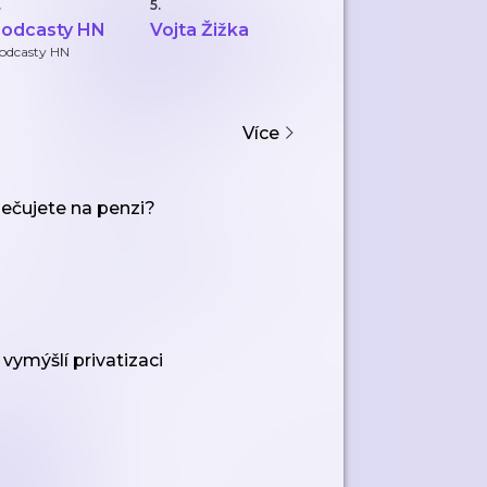
.
5.
6.
7.
odcasty HN
Vojta Žižka
Investičníweb
X
I
odcasty HN
InvestičníWeb.cz
XT
T
Více
pečujete na penzi?
 vymýšlí privatizaci