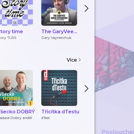
tory time
The GaryVee
Czech Tech
O
Audio
Talks
M
tory TLRS
Gary Vaynerchuk
Czech Tech Talks
O
Experience
Více
Všecko DOBRÝ
Třicítka dTestu
Podcast Šance
P
Dětem
s
adace Dobrý anděl
dTest
Nadace Sirius
Čt
ča