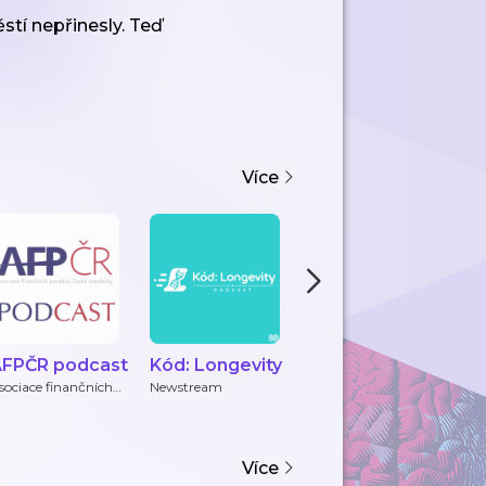
stí nepřinesly. Teď
Více
FPČR podcast
Kód: Longevity
HR dokola
P
sociace finančních
Newstream
Barbora Grundler
N
oradců ČR
Více