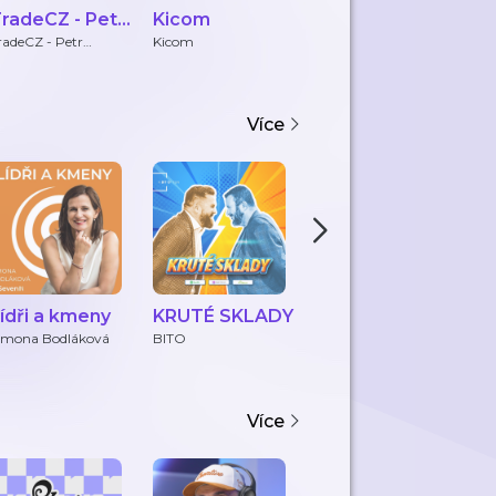
radeCZ - Petr
Kicom
Československ
P
lecháč
ý
fi
radeCZ - Petr
Kicom
Jakub Flek
Pr
lecháč
NEMOVITOST
NÍ PODCAST
Více
ídři a kmeny
KRUTÉ SKLADY
Leadership
Č
Filmových
s
imona Bodláková
BITO
Leadership Filmových
Úč
Postav
Ja
Postav
Ú
d
e
Více
f