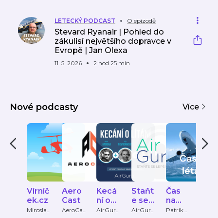
LETECKÝ PODCAST
O epizodě
Stevard Ryanair | Pohled do
zákulisí největšího dopravce v
Evropě | Jan Olexa
11. 5. 2026
2 hod 25 min
Nové podcasty
Více
Vírníč
Aero
Kecá
Staňt
Čas
Priv
ek.cz
Cast
ní o
e se
na
e
lítání
lepší
létání
Miroslav
AeroCas
AirGuru.
AirGuru.
Patrik
Jaros
Hes
t
cz
cz
Horvát
Svob