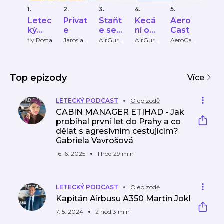
1.
2.
3.
4.
5.
6.
Letec
Privat
Staňt
Kecá
Aero
Vírn
ký
e
e se
ní o
Cast
ek.
Podc
lepší
lítání
fly Rosta
Jaroslav
AirGuru.
AirGuru.
AeroCas
Miros
Svoboda
cz
cz
t
Hes
ast
m
pilote
m
Top epizody
Více
LETECKÝ PODCAST
O epizodě
CABIN MANAGER ETIHAD - Jak
probíhal první let do Prahy a co
dělat s agresivním cestujícím?
Gabriela Vavrošová
16. 6. 2025
1 hod 29 min
LETECKÝ PODCAST
O epizodě
Kapitán Airbusu A350 Martin Jokl
7. 5. 2024
2 hod 3 min