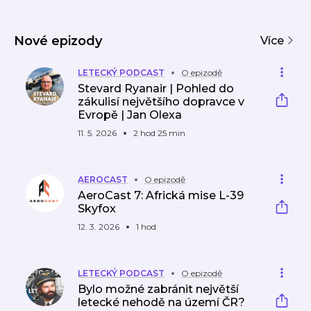
m
pilote
m
Nové epizody
Více
LETECKÝ PODCAST
O epizodě
Stevard Ryanair | Pohled do
zákulisí největšího dopravce v
Evropě | Jan Olexa
11. 5. 2026
2 hod 25 min
AEROCAST
O epizodě
AeroCast 7: Africká mise L-39
Skyfox
12. 3. 2026
1 hod
LETECKÝ PODCAST
O epizodě
Bylo možné zabránit největší
letecké nehodě na území ČR?