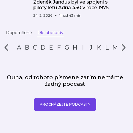
Zdeněk Jandus byl ve spojení s
piloty letu Adria 450 v roce 1975
24. 2. 2026
1 hod 43 min
Doporučené
Dle abecedy
A
B
C
D
E
F
G
H
I
J
K
L
M
N
Ouha, od tohoto písmene zatím nemáme
žádný podcast
PROCHÁZEJTE PODCASTY