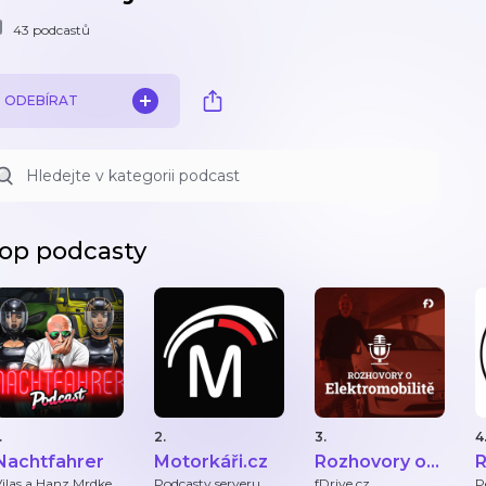
43 podcastů
ODEBÍRAT
op podcasty
.
2.
3.
4
Nachtfahrer
Motorkáři.cz
Rozhovory o
R
elektromobilitě
C
Vilas a Hanz Mrdke
Podcasty serveru
fDrive.cz
P