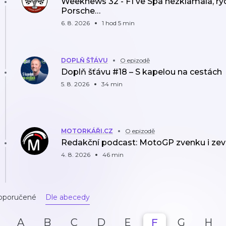
Weeknews 32 - F1 ve Spa nezklamala, rych
Porsche…
6. 8. 2026
1 hod 5 min
DOPLŇ ŠŤÁVU
O epizodě
Doplň šťávu #18 – S kapelou na cestách
5. 8. 2026
34 min
MOTORKÁŘI.CZ
O epizodě
Redakční podcast: MotoGP zvenku i zev
4. 8. 2026
46 min
oporučené
Dle abecedy
A
B
C
D
E
F
G
H