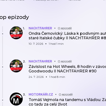
Motorkáři.cz
(audio)
op epizody
NACHTFAHRER
O epizodě
1
.
Ondra Černovický: Láska k podivným au
staré italské čubky II NACHTFAHRER #
10. 7. 2026
1 hod 1 min
NACHTFAHRER
O epizodě
2
.
Závislost na Hot Wheels, 8 hodin v závod
Goodwoodu II NACHTFAHRER #90
24. 7. 2026
1 hod 8 min
MOTORKÁŘI.CZ
O epizodě
3
.
Tomáš Vejmola na tandemu s Vláďou: Za j
co tady za celý život