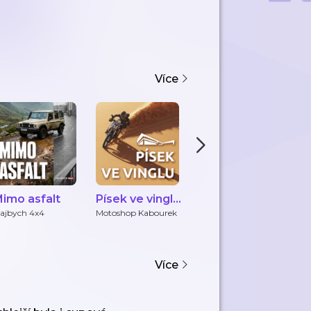
Více
imo asfalt
Písek ve vinglu
DOMO’s Car
D
- podcast
Talk
ajbych 4x4
Motoshop Kabourek
Gears United / Domo
Do
Petrolhead
Motoshopu
Kabourek
Více