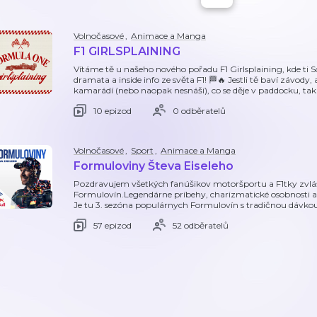
Volnočasové
,
Animace a Manga
F1 GIRLSPLAINING
Vítáme tě u našeho nového pořadu F1 Girlsplaining, kde ti S
dramata a inside info ze světa F1! 🏁🔥 Jestli tě baví závody, 
kamarádí (nebo naopak nesnáší), co se děje v paddocku, tak 
10 epizod
0 odběratelů
Volnočasové
,
Sport
,
Animace a Manga
Formuloviny Števa Eiseleho
Pozdravujem všetkých fanúšikov motoršportu a F1tky zvlášť 
Formulovín.Legendárne príbehy, charizmatické osobnosti a u
Je tu 3. sezóna populárnych Formulovín s tradičnou dávko
57 epizod
52 odběratelů