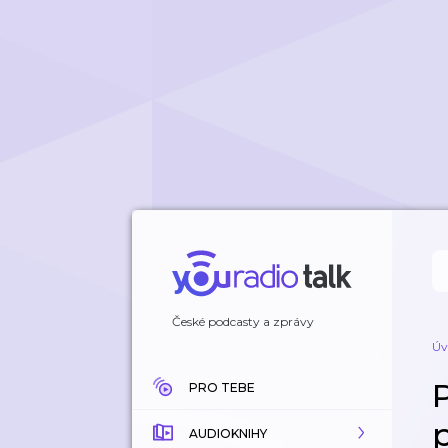
České podcasty a zprávy
Úv
PRO TEBE
AUDIOKNIHY