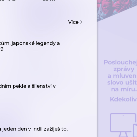
rozhovory o
motorkách i o
životě
Více
tům, japonské legendy a
89
ním pekle a šílenství v
eden den v Indii zažiješ to,