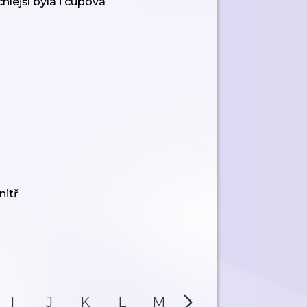
lejší byla i cupová
nitř
I
J
K
L
M
N
O
P