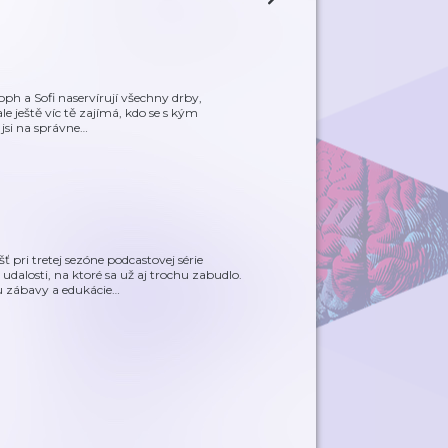
oph a Sofi naservírují všechny drby,
ale ještě víc tě zajímá, kdo se s kým
jsi na správne
…
pri tretej sezóne podcastovej série
dalosti, na ktoré sa už aj trochu zabudlo.
u zábavy a edukácie
…