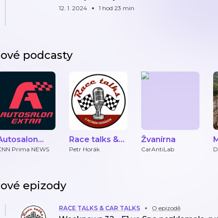
12. 1. 2024
1 hod 23 min
ové podcasty
Autosalon
Race talks &
Žvanírna
M
Extra
Car talks
CNN Prima NEWS
Petr Horák
CarAntiLab
D
ové epizody
RACE TALKS & CAR TALKS
O epizodě