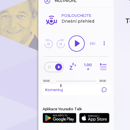
MŮJ PROFIL
POSLOUCHEJTE
T
Dnešní přehled
1.00
×
00:00
00:00
Komentuj
Aplikace Youradio Talk