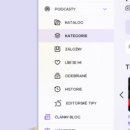
PODCASTY
KATALOG
KOUPENÉ
KATALOG
KATEGORIE
KATEGORIE
ZÁLOŽKY
ZÁLOŽKY
HISTORIE
LÍBÍ SE MI
T
ODEBÍRANÉ
HISTORIE
EDITORSKÉ TIPY
1
ČLÁNKY BLOG