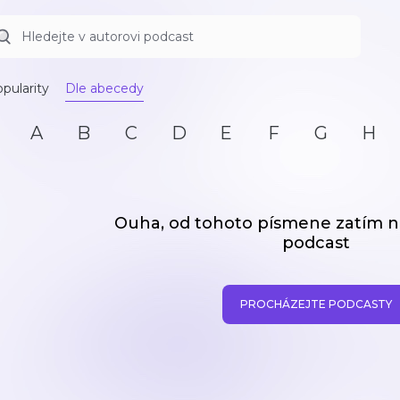
pularity
Dle abecedy
A
B
C
D
E
F
G
H
Ouha, od tohoto písmene zatím
podcast
PROCHÁZEJTE PODCASTY