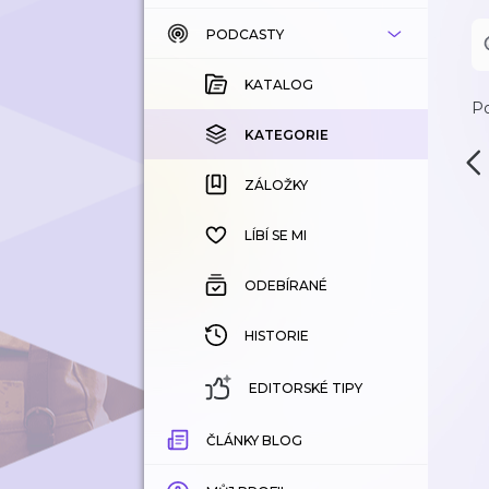
PODCASTY
KATALOG
KOUPENÉ
KATALOG
Po
KATEGORIE
KATEGORIE
ZÁLOŽKY
ZÁLOŽKY
HISTORIE
LÍBÍ SE MI
ODEBÍRANÉ
HISTORIE
EDITORSKÉ TIPY
ČLÁNKY BLOG