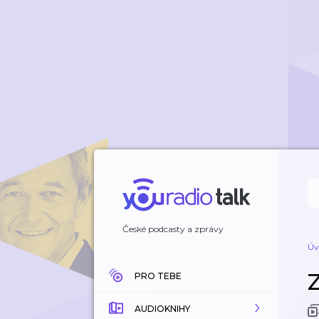
České podcasty a zprávy
Úv
Z
PRO TEBE
AUDIOKNIHY