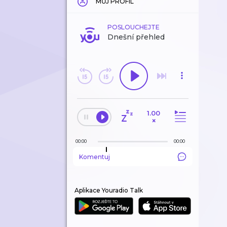
MŮJ PROFIL
POSLOUCHEJTE
Dnešní přehled
1.00
×
00:00
00:00
Komentuj
Aplikace Youradio Talk