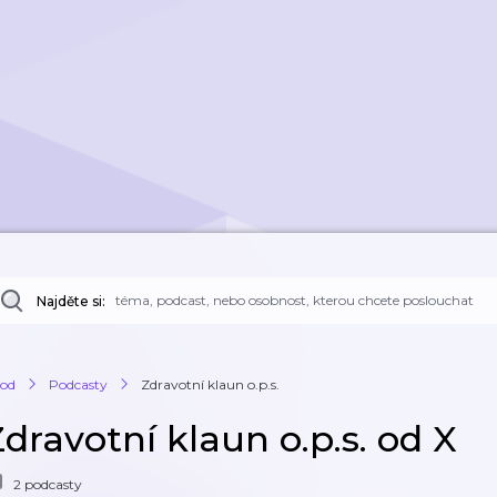
Najděte si:
od
Podcasty
Zdravotní klaun o.p.s.
dravotní klaun o.p.s. od X
2 podcasty