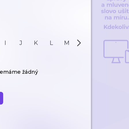
I
J
K
L
M
N
O
P
 nemáme žádný