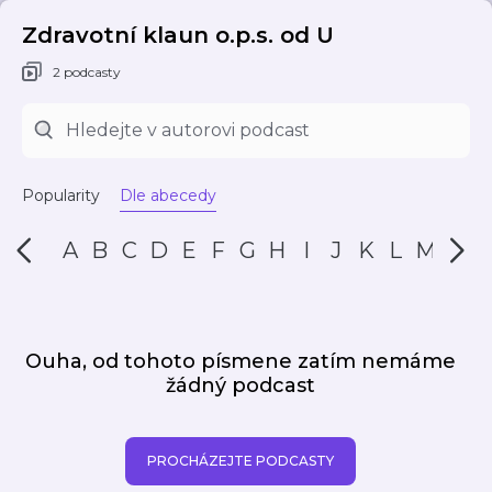
Zdravotní klaun o.p.s. od U
2 podcasty
Popularity
Dle abecedy
A
B
C
D
E
F
G
H
I
J
K
L
M
N
Ouha, od tohoto písmene zatím nemáme
žádný podcast
PROCHÁZEJTE PODCASTY