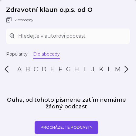
Zdravotní klaun o.p.s. od O
2 podcasty
Popularity
Dle abecedy
A
B
C
D
E
F
G
H
I
J
K
L
M
N
Ouha, od tohoto písmene zatím nemáme
žádný podcast
PROCHÁZEJTE PODCASTY