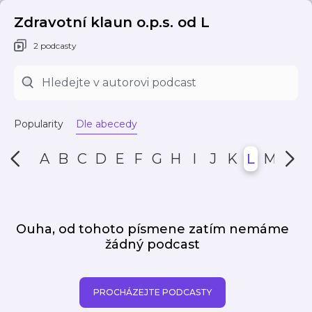
Zdravotní klaun o.p.s. od L
2 podcasty
Popularity
Dle abecedy
A
B
C
D
E
F
G
H
I
J
K
L
M
N
Ouha, od tohoto písmene zatím nemáme
žádný podcast
PROCHÁZEJTE PODCASTY