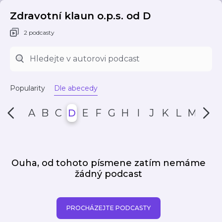
Zdravotní klaun o.p.s. od D
2 podcasty
Popularity
Dle abecedy
A
B
C
D
E
F
G
H
I
J
K
L
M
N
Ouha, od tohoto písmene zatím nemáme
žádný podcast
PROCHÁZEJTE PODCASTY