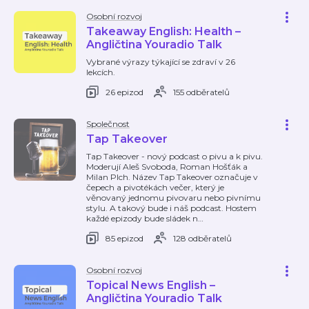
Osobní rozvoj
Takeaway English: Health –
Angličtina Youradio Talk
Vybrané výrazy týkající se zdraví v 26
lekcích.
26 epizod
155 odběratelů
Společnost
Tap Takeover
Tap Takeover - nový podcast o pivu a k pivu.
Moderují Aleš Svoboda, Roman Hošťák a
Milan Plch. Název Tap Takeover označuje v
čepech a pivotékách večer, který je
věnovaný jednomu pivovaru nebo pivnímu
stylu. A takový bude i náš podcast. Hostem
každé epizody bude sládek n
…
85 epizod
128 odběratelů
Osobní rozvoj
Topical News English –
Angličtina Youradio Talk