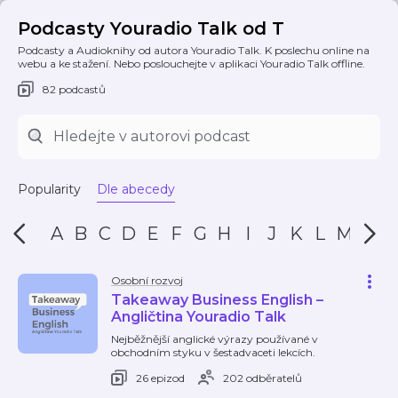
Podcasty Youradio Talk od T
Podcasty a Audioknihy od autora Youradio Talk. K poslechu online na
webu a ke stažení. Nebo poslouchejte v aplikaci Youradio Talk offline.
82 podcastů
Popularity
Dle abecedy
A
B
C
D
E
F
G
H
I
J
K
L
M
N
Osobní rozvoj
Takeaway Business English –
Angličtina Youradio Talk
Nejběžnější anglické výrazy používané v
obchodním styku v šestadvaceti lekcích.
26 epizod
202 odběratelů