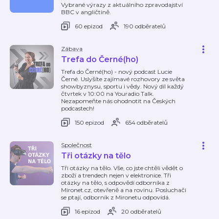
Vybrané výrazy z aktuálního zpravodajství
BBC v angličtině.
60 epizod
190 odběratelů
Zábava
Trefa do Černé(ho)
Trefa do Černé(ho) - nový podcast Lucie
Černé. Uslyšíte zajímavé rozhovory ze světa
showbyznysu, sportu i vědy. Nový díl každý
čtvrtek v 10:00 na Youradio Talk.
Nezapomeňte nás ohodnotit na Českých
podcastech!
150 epizod
654 odběratelů
Společnost
Tři otázky na tělo
Tři otázky na tělo. Vše, co jste chtěli vědět o
zboží a trendech nejen v elektronice. Tři
otázky na tělo, s odpovědí odborníka z
Mironet.cz, otevřeně a na rovinu. Posluchači
se ptají, odborník z Mironetu odpovídá.
16 epizod
20 odběratelů