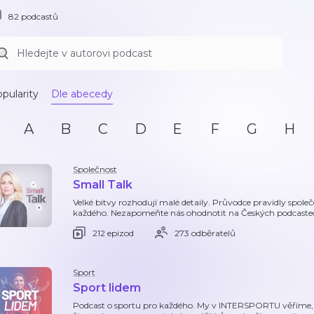
82 podcastů
pularity
Dle abecedy
A
B
C
D
E
F
G
H
Společnost
Small Talk
Velké bitvy rozhodují malé detaily. Průvodce pravidly společe
každého. Nezapomeňte nás ohodnotit na Českých podcaste
212 epizod
273 odběratelů
Sport
Sport lidem
Podcast o sportu pro každého. My v INTERSPORTU věříme, že