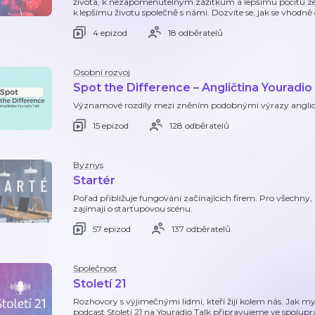
života, k nezapomenutelným zážitkům a lepšímu pocitu ze 
k lepšímu životu společně s námi. Dozvíte se, jak se vhodně 
4 epizod
18 odběratelů
Osobní rozvoj
Spot the Difference – Angličtina Youradio
Významové rozdíly mezi zněním podobnými výrazy anglické
15 epizod
128 odběratelů
Byznys
Startér
Pořad přibližuje fungování začínajících firem. Pro všechny, 
zajímají o startupovou scénu.
57 epizod
137 odběratelů
Společnost
Století 21
Rozhovory s výjimečnými lidmi, kteří žijí kolem nás. Jak myslí,
podcast Století 21 na Youradio Talk připravujeme ve spolupr