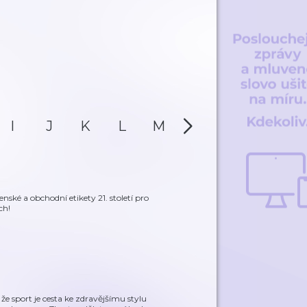
I
J
K
L
M
N
O
P
nské a obchodní etikety 21. století pro
ch!
 sport je cesta ke zdravějšímu stylu