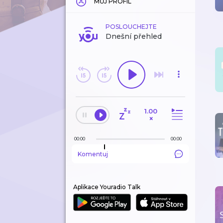
MŮJ PROFIL
POSLOUCHEJTE
Dnešní přehled
1.00
×
00:00
00:00
Komentuj
Aplikace Youradio Talk