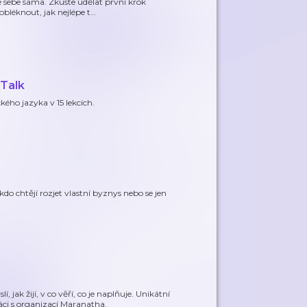
sebe sama. Zkuste udělat první krok
obléknout, jak nejlépe t
…
 Talk
ho jazyka v 15 lekcích.
kdo chtějí rozjet vlastní byznys nebo se jen
 jak žijí, v co věří, co je naplňuje. Unikátní
áci s organizací Maranatha.