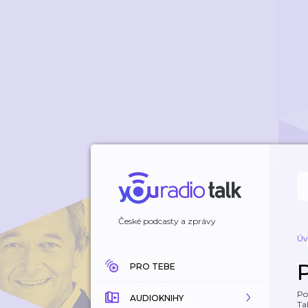
České podcasty a zprávy
Úv
PRO TEBE
Po
AUDIOKNIHY
Tal