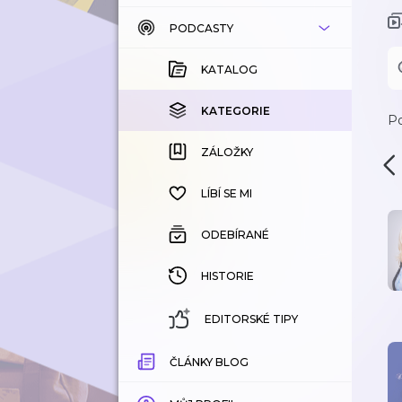
PODCASTY
KATALOG
KOUPENÉ
KATALOG
KATEGORIE
KATEGORIE
Po
ZÁLOŽKY
ZÁLOŽKY
HISTORIE
LÍBÍ SE MI
ODEBÍRANÉ
HISTORIE
EDITORSKÉ TIPY
ČLÁNKY BLOG