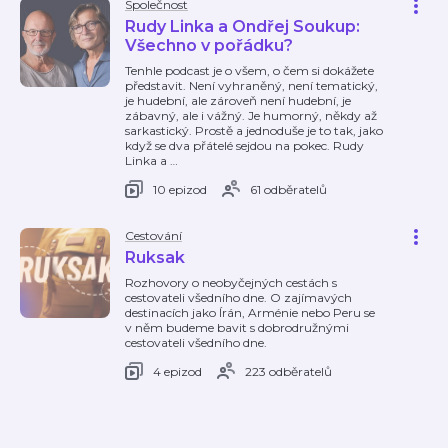
Společnost
Rudy Linka a Ondřej Soukup:
Všechno v pořádku?
Tenhle podcast je o všem, o čem si dokážete
představit. Není vyhraněný, není tematický,
je hudební, ale zároveň není hudební, je
zábavný, ale i vážný. Je humorný, někdy až
sarkastický. Prostě a jednoduše je to tak, jako
když se dva přátelé sejdou na pokec. Rudy
Linka a
…
10 epizod
61 odběratelů
Cestování
Ruksak
Rozhovory o neobyčejných cestách s
cestovateli všedního dne. O zajímavých
destinacích jako Írán, Arménie nebo Peru se
v něm budeme bavit s dobrodružnými
cestovateli všedního dne.
4 epizod
223 odběratelů