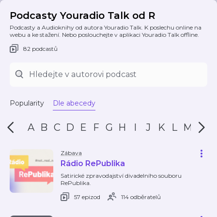
Podcasty Youradio Talk od R
Podcasty a Audioknihy od autora Youradio Talk. K poslechu online na
webu a ke stažení. Nebo poslouchejte v aplikaci Youradio Talk offline.
82 podcastů
Popularity
Dle abecedy
A
B
C
D
E
F
G
H
I
J
K
L
M
N
Zábava
Rádio RePublika
Satirické zpravodajství divadelního souboru
RePublika.
57 epizod
114 odběratelů