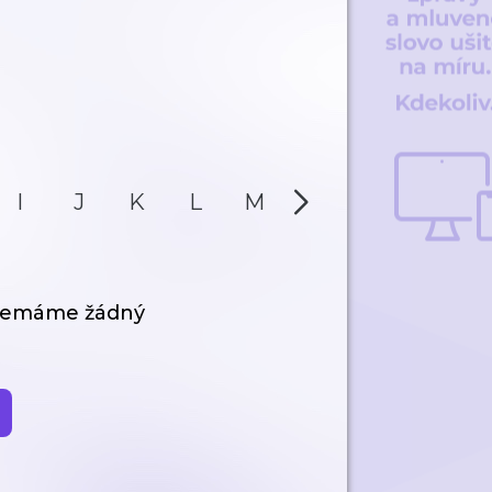
I
J
K
L
M
N
O
P
 nemáme žádný