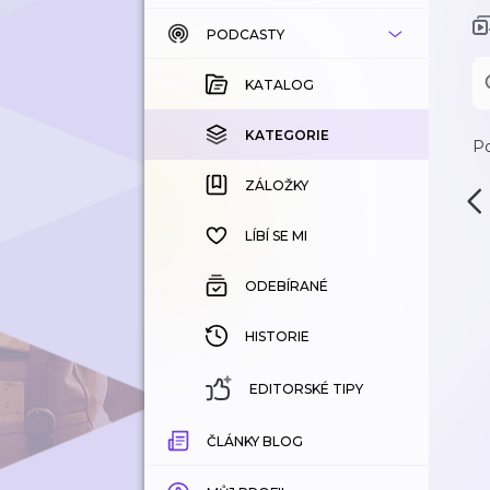
PODCASTY
KATALOG
KOUPENÉ
KATALOG
KATEGORIE
KATEGORIE
Po
ZÁLOŽKY
ZÁLOŽKY
HISTORIE
LÍBÍ SE MI
ODEBÍRANÉ
HISTORIE
EDITORSKÉ TIPY
ČLÁNKY BLOG