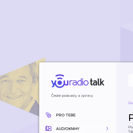
České podcasty a zprávy
Úv
PRO TEBE
Po
AUDIOKNIHY
Tal