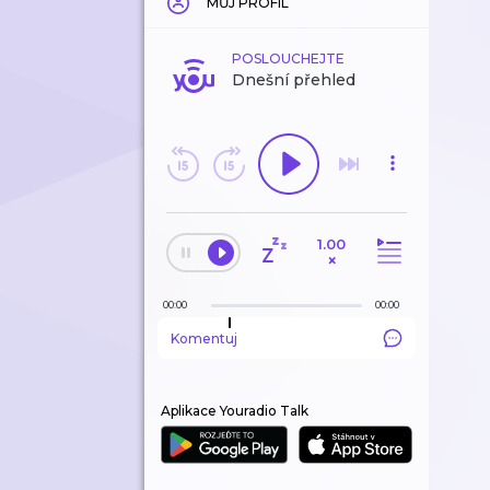
MŮJ PROFIL
POSLOUCHEJTE
Dnešní přehled
1.00
×
00:00
00:00
Komentuj
Aplikace Youradio Talk