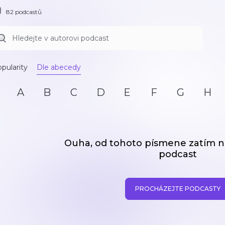
82 podcastů
pularity
Dle abecedy
A
B
C
D
E
F
G
H
Ouha, od tohoto písmene zatím
podcast
PROCHÁZEJTE PODCASTY