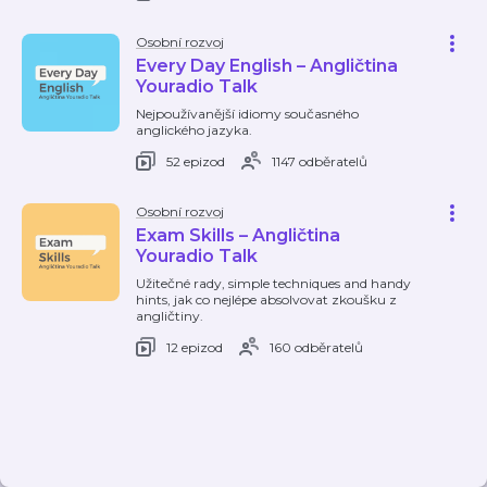
Osobní rozvoj
Every Day English – Angličtina
Youradio Talk
Nejpoužívanější idiomy současného
anglického jazyka.
52 epizod
1147 odběratelů
Osobní rozvoj
Exam Skills – Angličtina
Youradio Talk
Užitečné rady, simple techniques and handy
hints, jak co nejlépe absolvovat zkoušku z
angličtiny.
12 epizod
160 odběratelů