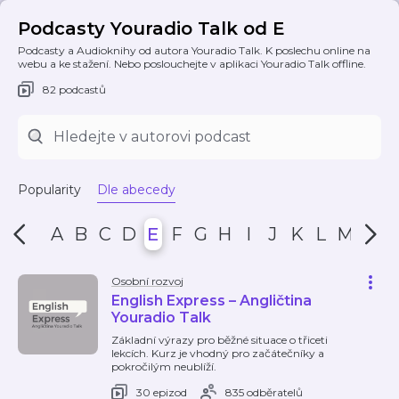
Podcasty Youradio Talk od E
Podcasty a Audioknihy od autora Youradio Talk. K poslechu online na
webu a ke stažení. Nebo poslouchejte v aplikaci Youradio Talk offline.
82 podcastů
Popularity
Dle abecedy
A
B
C
D
E
F
G
H
I
J
K
L
M
N
Osobní rozvoj
English Express – Angličtina
Youradio Talk
Základní výrazy pro běžné situace o třiceti
lekcích. Kurz je vhodný pro začátečníky a
pokročilým neublíží.
30 epizod
835 odběratelů