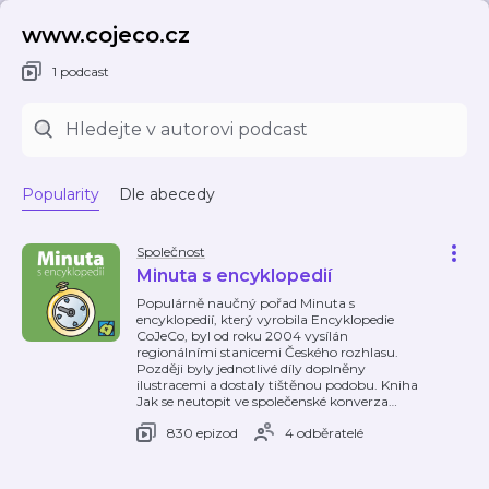
www.cojeco.cz
1 podcast
Popularity
Dle abecedy
Společnost
Minuta s encyklopedií
Populárně naučný pořad Minuta s
encyklopedií, který vyrobila Encyklopedie
CoJeCo, byl od roku 2004 vysílán
regionálními stanicemi Českého rozhlasu.
Později byly jednotlivé díly doplněny
ilustracemi a dostaly tištěnou podobu. Kniha
Jak se neutopit ve společenské konverza
…
830 epizod
4 odběratelé