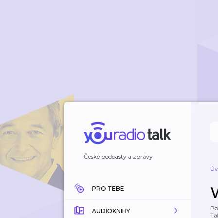
České podcasty a zprávy
Úv
PRO TEBE
Po
AUDIOKNIHY
Tal