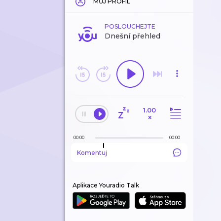
MŮJ PROFIL
POSLOUCHEJTE
Dnešní přehled
1.00
×
00:00
00:00
Komentuj
Aplikace Youradio Talk