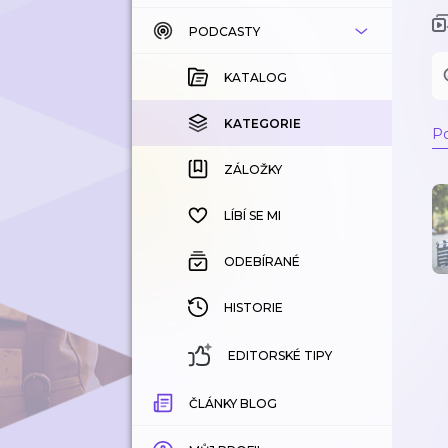
PODCASTY
KATALOG
KOUPENÉ
KATALOG
KATEGORIE
KATEGORIE
Po
ZÁLOŽKY
ZÁLOŽKY
HISTORIE
LÍBÍ SE MI
ODEBÍRANÉ
HISTORIE
EDITORSKÉ TIPY
ČLÁNKY BLOG