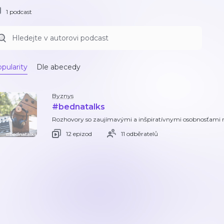
1 podcast
pularity
Dle abecedy
Byznys
#bednatalks
Rozhovory so zaujímavými a inšpiratívnymi osobnosťami n
12 epizod
11 odběratelů