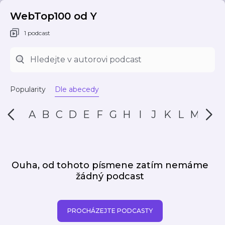
WebTop100 od Y
1 podcast
Popularity
Dle abecedy
A
B
C
D
E
F
G
H
I
J
K
L
M
N
Ouha, od tohoto písmene zatím nemáme
žádný podcast
PROCHÁZEJTE PODCASTY