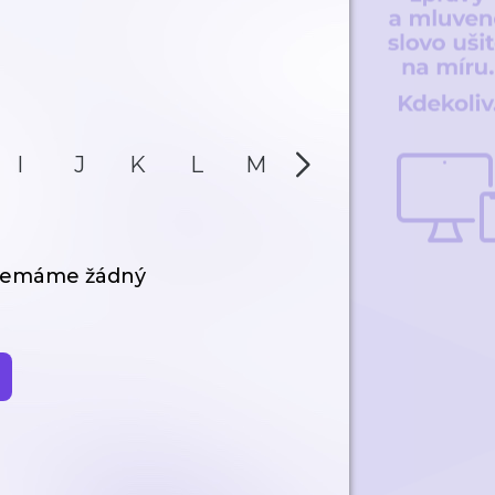
I
J
K
L
M
N
O
P
 nemáme žádný