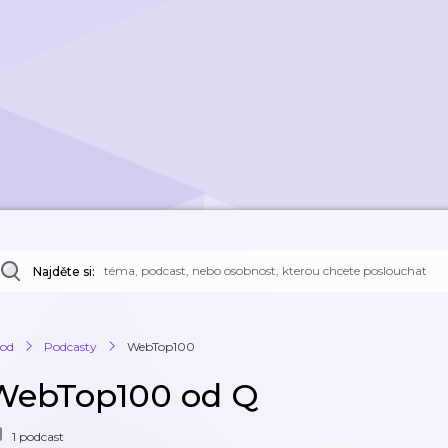
Najděte si:
od
Podcasty
WebTop100
WebTop100 od Q
1 podcast