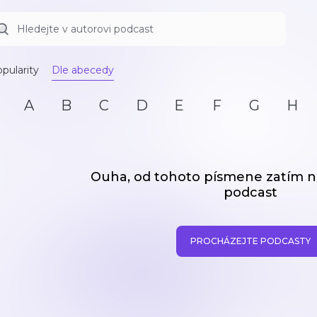
pularity
Dle abecedy
A
B
C
D
E
F
G
H
Ouha, od tohoto písmene zatím
podcast
PROCHÁZEJTE PODCASTY