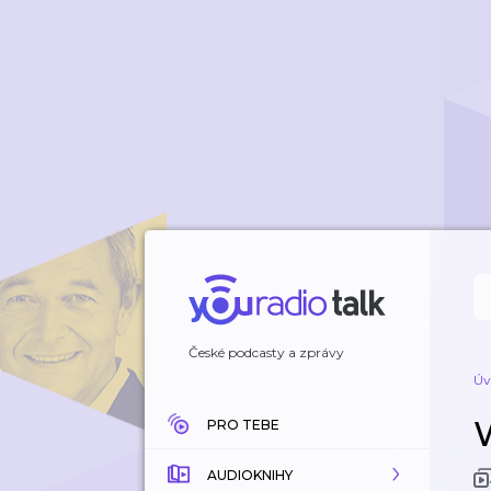
České podcasty a zprávy
Úv
PRO TEBE
AUDIOKNIHY