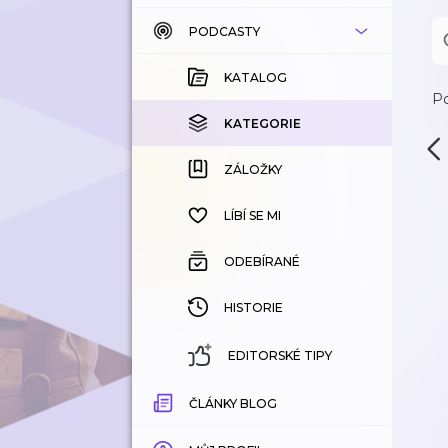
PODCASTY
KATALOG
KOUPENÉ
KATALOG
Po
KATEGORIE
KATEGORIE
ZÁLOŽKY
ZÁLOŽKY
HISTORIE
LÍBÍ SE MI
ODEBÍRANÉ
HISTORIE
EDITORSKÉ TIPY
ČLÁNKY BLOG