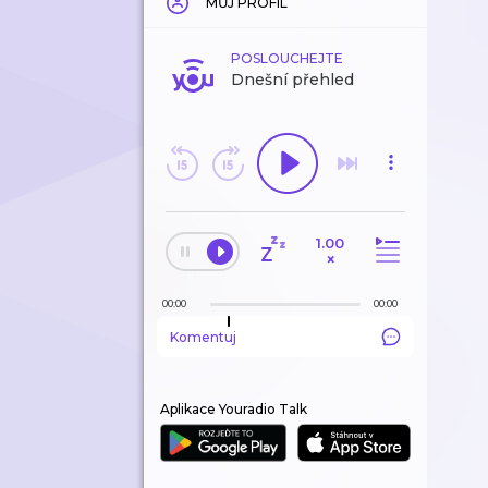
MŮJ PROFIL
POSLOUCHEJTE
Dnešní přehled
1.00
×
00:00
00:00
Komentuj
Aplikace Youradio Talk