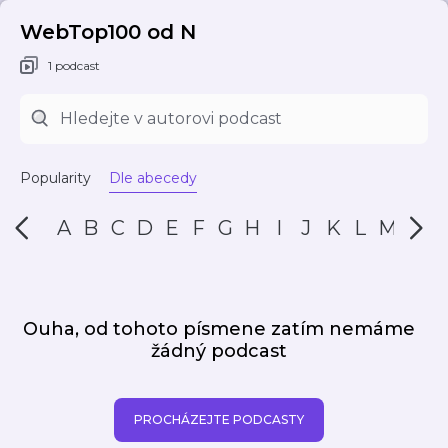
WebTop100 od N
1 podcast
Popularity
Dle abecedy
A
B
C
D
E
F
G
H
I
J
K
L
M
N
Ouha, od tohoto písmene zatím nemáme
žádný podcast
PROCHÁZEJTE PODCASTY