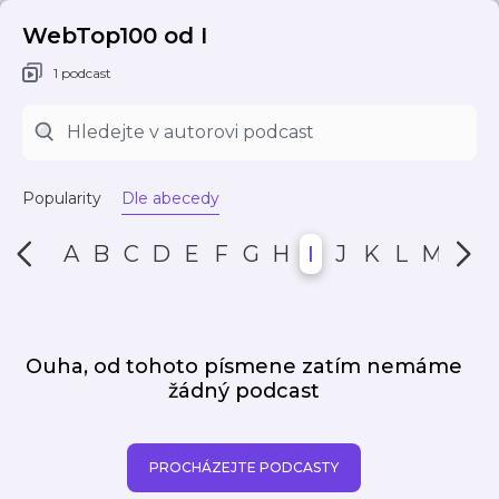
WebTop100 od I
1 podcast
Popularity
Dle abecedy
A
B
C
D
E
F
G
H
I
J
K
L
M
N
Ouha, od tohoto písmene zatím nemáme
žádný podcast
PROCHÁZEJTE PODCASTY