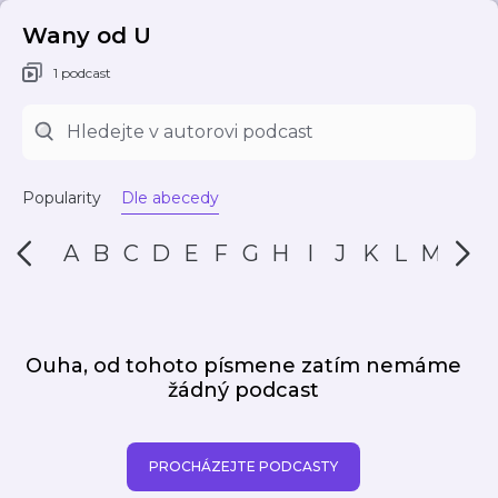
Wany od U
1 podcast
Popularity
Dle abecedy
A
B
C
D
E
F
G
H
I
J
K
L
M
N
Ouha, od tohoto písmene zatím nemáme
žádný podcast
PROCHÁZEJTE PODCASTY