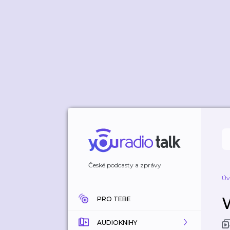
České podcasty a zprávy
Úv
PRO TEBE
AUDIOKNIHY