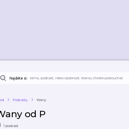
Najděte si:
od
Podcasty
Wany
Wany od P
1 podcast