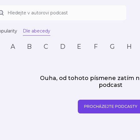
pularity
Dle abecedy
A
B
C
D
E
F
G
H
Ouha, od tohoto písmene zatím
podcast
PROCHÁZEJTE PODCASTY