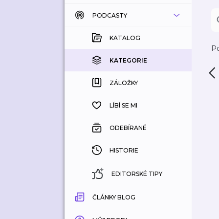
PODCASTY
KATALOG
KOUPENÉ
KATALOG
Po
KATEGORIE
KATEGORIE
ZÁLOŽKY
ZÁLOŽKY
HISTORIE
LÍBÍ SE MI
ODEBÍRANÉ
HISTORIE
EDITORSKÉ TIPY
ČLÁNKY BLOG