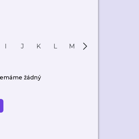
I
J
K
L
M
N
O
P
 nemáme žádný