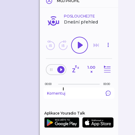
MŮJ PROFIL
POSLOUCHEJTE
Dnešní přehled
1.00
×
00:00
00:00
Komentuj
Aplikace Youradio Talk