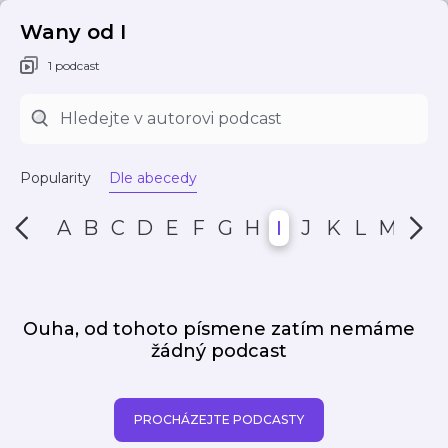
Wany od I
1 podcast
Popularity
Dle abecedy
A
B
C
D
E
F
G
H
I
J
K
L
M
N
Ouha, od tohoto písmene zatím nemáme
žádný podcast
PROCHÁZEJTE PODCASTY