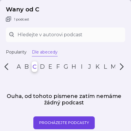
Wany od C
1 podcast
Popularity
Dle abecedy
A
B
C
D
E
F
G
H
I
J
K
L
M
N
Ouha, od tohoto písmene zatím nemáme
žádný podcast
PROCHÁZEJTE PODCASTY