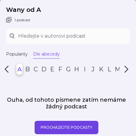
Wany od A
1 podcast
Popularity
Dle abecedy
A
B
C
D
E
F
G
H
I
J
K
L
M
N
Ouha, od tohoto písmene zatím nemáme
žádný podcast
PROCHÁZEJTE PODCASTY