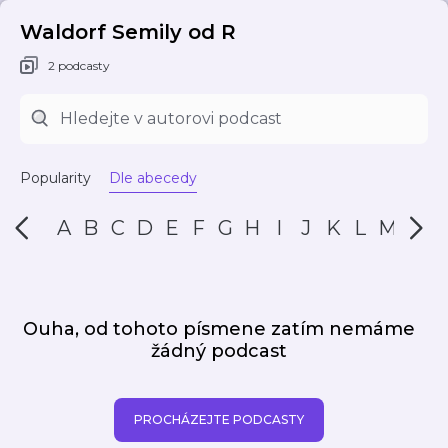
Waldorf Semily od R
2 podcasty
Popularity
Dle abecedy
A
B
C
D
E
F
G
H
I
J
K
L
M
N
Ouha, od tohoto písmene zatím nemáme
žádný podcast
PROCHÁZEJTE PODCASTY