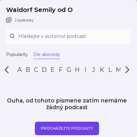
Waldorf Semily od O
2 podcasty
Popularity
Dle abecedy
A
B
C
D
E
F
G
H
I
J
K
L
M
N
Ouha, od tohoto písmene zatím nemáme
žádný podcast
PROCHÁZEJTE PODCASTY