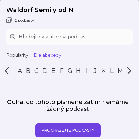
Waldorf Semily od N
2 podcasty
Popularity
Dle abecedy
A
B
C
D
E
F
G
H
I
J
K
L
M
N
Ouha, od tohoto písmene zatím nemáme
žádný podcast
PROCHÁZEJTE PODCASTY