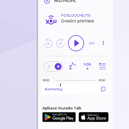
MŮJ PROFIL
POSLOUCHEJTE
Dnešní přehled
1.00
×
00:00
00:00
Komentuj
Aplikace Youradio Talk