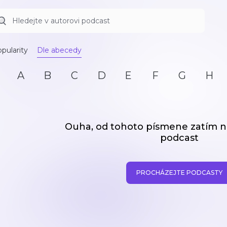
pularity
Dle abecedy
A
B
C
D
E
F
G
H
Ouha, od tohoto písmene zatím
podcast
PROCHÁZEJTE PODCASTY