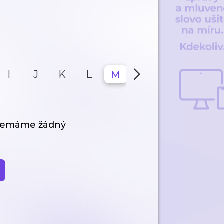
I
J
K
L
M
N
O
P
 nemáme žádný