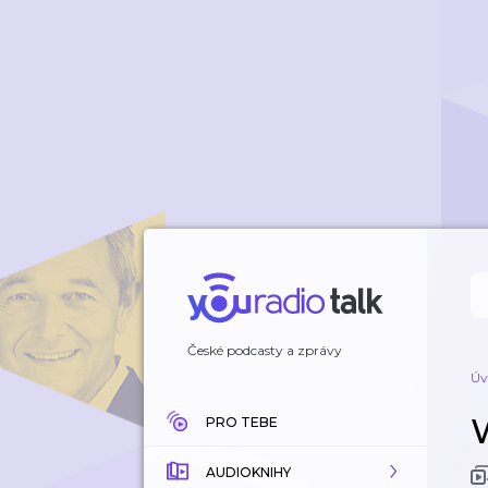
České podcasty a zprávy
Úv
PRO TEBE
AUDIOKNIHY