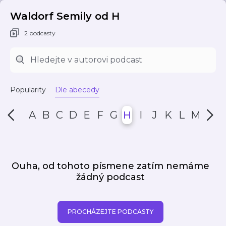
Waldorf Semily od H
2 podcasty
Popularity
Dle abecedy
A
B
C
D
E
F
G
H
I
J
K
L
M
N
Ouha, od tohoto písmene zatím nemáme
žádný podcast
PROCHÁZEJTE PODCASTY