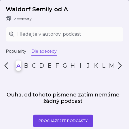
Waldorf Semily od A
2 podcasty
Popularity
Dle abecedy
A
B
C
D
E
F
G
H
I
J
K
L
M
N
Ouha, od tohoto písmene zatím nemáme
žádný podcast
PROCHÁZEJTE PODCASTY