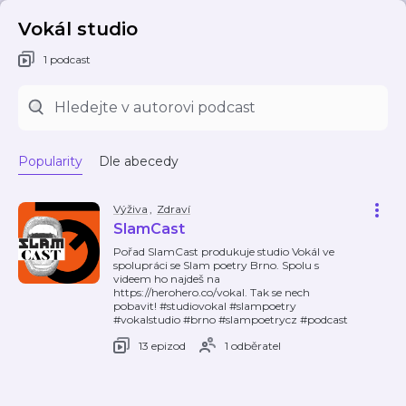
Vokál studio
1 podcast
Popularity
Dle abecedy
Výživa
,
Zdraví
SlamCast
Pořad SlamCast produkuje studio Vokál ve
spolupráci se Slam poetry Brno. Spolu s
videem ho najdeš na
https://herohero.co/vokal. Tak se nech
pobavit! #studiovokal #slampoetry
#vokalstudio #brno #slampoetrycz #podcast
13 epizod
1 odběratel