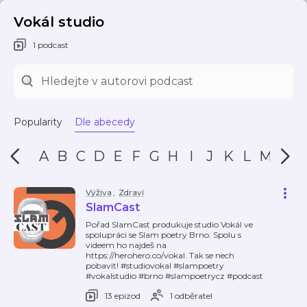
Vokál studio
1 podcast
Popularity
Dle abecedy
A
B
C
D
E
F
G
H
I
J
K
L
M
N
Výživa
,
Zdraví
SlamCast
Pořad SlamCast produkuje studio Vokál ve
spolupráci se Slam poetry Brno. Spolu s
videem ho najdeš na
https://herohero.co/vokal. Tak se nech
pobavit! #studiovokal #slampoetry
#vokalstudio #brno #slampoetrycz #podcast
13 epizod
1 odběratel