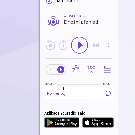
MŮJ PROFIL
POSLOUCHEJTE
Dnešní přehled
1.00
×
00:00
00:00
Komentuj
Aplikace Youradio Talk