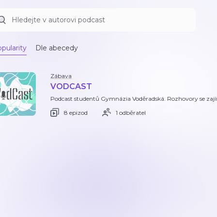
pularity
Dle abecedy
Zábava
VODCAST
Podcast studentů Gymnázia Voděradská. Rozhovory se zají
8 epizod
1 odběratel