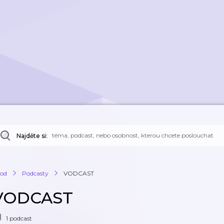
Najděte si:
od
Podcasty
VODCAST
VODCAST
1 podcast