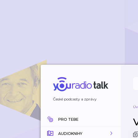
České podcasty a zprávy
Úv
PRO TEBE
AUDIOKNIHY