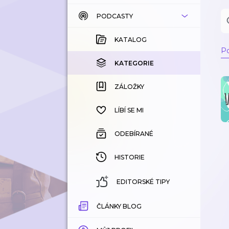
PODCASTY
KATALOG
KOUPENÉ
KATALOG
Po
KATEGORIE
KATEGORIE
ZÁLOŽKY
ZÁLOŽKY
HISTORIE
LÍBÍ SE MI
ODEBÍRANÉ
HISTORIE
EDITORSKÉ TIPY
ČLÁNKY BLOG