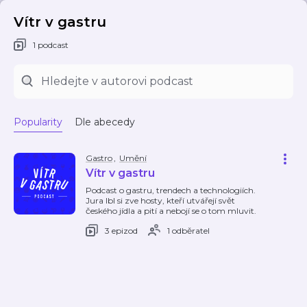
Vítr v gastru
1 podcast
Popularity
Dle abecedy
Gastro
,
Umění
Vítr v gastru
Podcast o gastru, trendech a technologiích.
Jura Ibl si zve hosty, kteří utvářejí svět
českého jídla a pití a nebojí se o tom mluvit.
3 epizod
1 odběratel