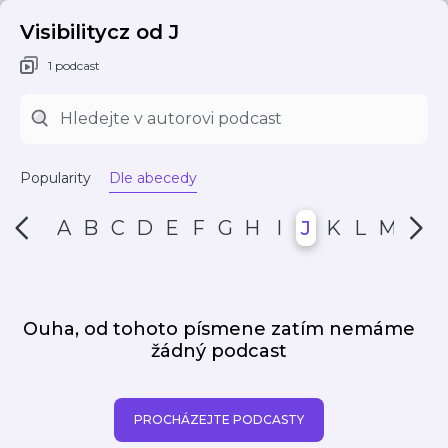
Visibilitycz od J
1 podcast
Popularity
Dle abecedy
A
B
C
D
E
F
G
H
I
J
K
L
M
N
Ouha, od tohoto písmene zatím nemáme
žádný podcast
PROCHÁZEJTE PODCASTY