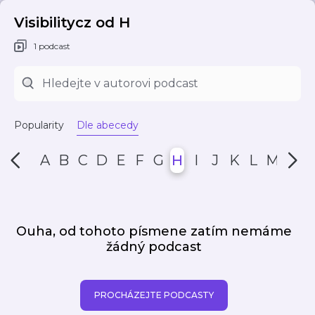
Visibilitycz od H
1 podcast
Popularity
Dle abecedy
A
B
C
D
E
F
G
H
I
J
K
L
M
N
Ouha, od tohoto písmene zatím nemáme
žádný podcast
PROCHÁZEJTE PODCASTY