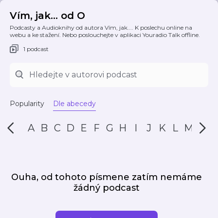
Vím, jak... od O
Podcasty a Audioknihy od autora Vím, jak.... K poslechu online na
webu a ke stažení. Nebo poslouchejte v aplikaci Youradio Talk offline.
1 podcast
Popularity
Dle abecedy
A
B
C
D
E
F
G
H
I
J
K
L
M
N
Ouha, od tohoto písmene zatím nemáme
žádný podcast