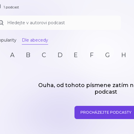
1 podcast
pularity
Dle abecedy
A
B
C
D
E
F
G
H
Ouha, od tohoto písmene zatím
podcast
PROCHÁZEJTE PODCASTY