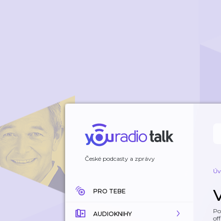
České podcasty a zprávy
Úv
V
PRO TEBE
Po
AUDIOKNIHY
off