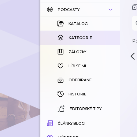
PODCASTY
KATALOG
KOUPENÉ
KATALOG
KATEGORIE
KATEGORIE
Po
ZÁLOŽKY
ZÁLOŽKY
HISTORIE
LÍBÍ SE MI
ODEBÍRANÉ
HISTORIE
EDITORSKÉ TIPY
ČLÁNKY BLOG