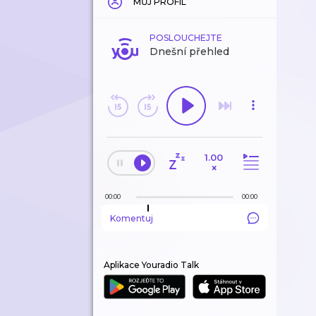
MŮJ PROFIL
POSLOUCHEJTE
Dnešní přehled
1.00
×
00:00
00:00
Komentuj
Aplikace Youradio Talk