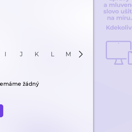
I
J
K
L
M
N
O
P
 nemáme žádný