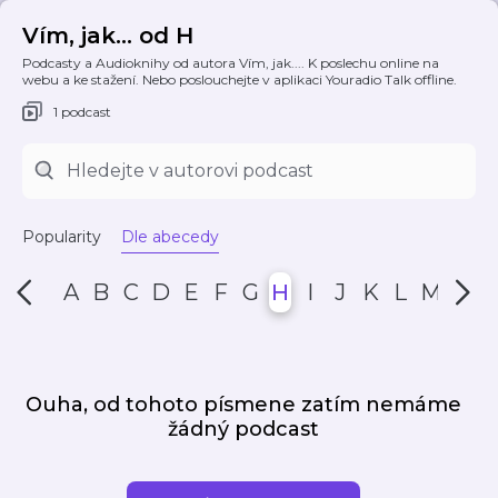
Vím, jak... od H
Podcasty a Audioknihy od autora Vím, jak.... K poslechu online na
webu a ke stažení. Nebo poslouchejte v aplikaci Youradio Talk offline.
1 podcast
Popularity
Dle abecedy
A
B
C
D
E
F
G
H
I
J
K
L
M
N
Ouha, od tohoto písmene zatím nemáme
žádný podcast