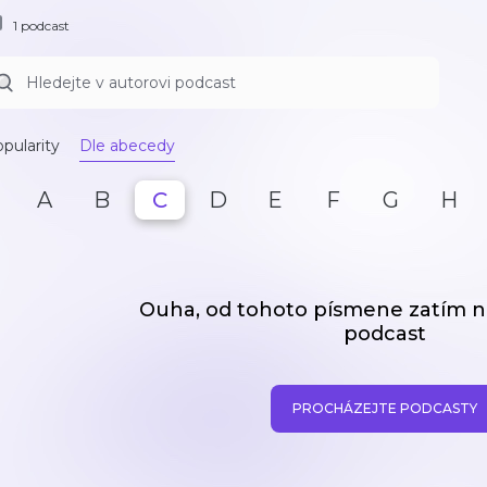
1 podcast
pularity
Dle abecedy
A
B
C
D
E
F
G
H
Ouha, od tohoto písmene zatím
podcast
PROCHÁZEJTE PODCASTY