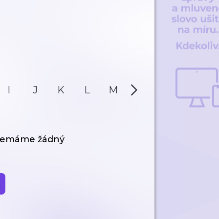
I
J
K
L
M
N
O
P
 nemáme žádný