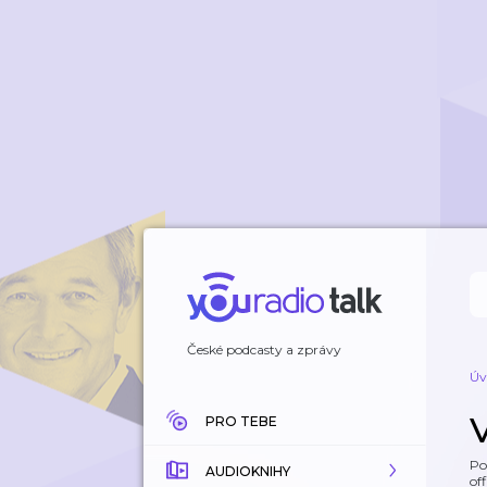
České podcasty a zprávy
Úv
V
PRO TEBE
Po
AUDIOKNIHY
off