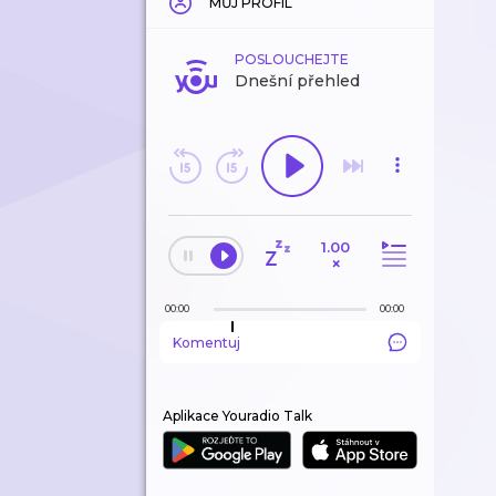
MŮJ PROFIL
POSLOUCHEJTE
Dnešní přehled
1.00
×
00:00
00:00
Komentuj
Aplikace Youradio Talk