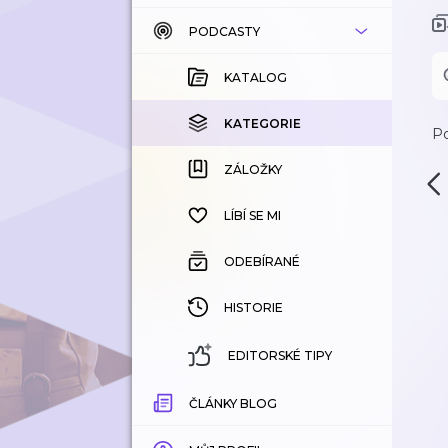
PODCASTY
KATALOG
KOUPENÉ
KATALOG
KATEGORIE
KATEGORIE
Po
ZÁLOŽKY
ZÁLOŽKY
HISTORIE
LÍBÍ SE MI
ODEBÍRANÉ
HISTORIE
EDITORSKÉ TIPY
ČLÁNKY BLOG