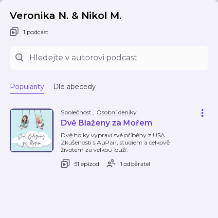
Veronika N. & Nikol M.
1 podcast
Popularity
Dle abecedy
Společnost
,
Osobní deníky
Dvě Blaženy za Mořem
Dvě holky vypraví své příběhy z USA.
Zkušenosti s AuPair, studiem a celkově
životem za velkou louží.
51 epizod
1 odběratel