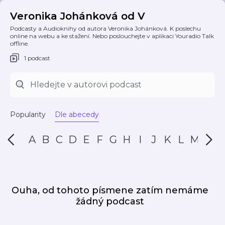
Veronika Johánková od V
Podcasty a Audioknihy od autora Veronika Johánková. K poslechu
online na webu a ke stažení. Nebo poslouchejte v aplikaci Youradio Talk
offline.
1 podcast
Popularity
Dle abecedy
A
B
C
D
E
F
G
H
I
J
K
L
M
N
Ouha, od tohoto písmene zatím nemáme
žádný podcast