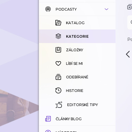
PODCASTY
KATALOG
KOUPENÉ
KATALOG
KATEGORIE
KATEGORIE
Po
ZÁLOŽKY
ZÁLOŽKY
HISTORIE
LÍBÍ SE MI
ODEBÍRANÉ
HISTORIE
EDITORSKÉ TIPY
ČLÁNKY BLOG