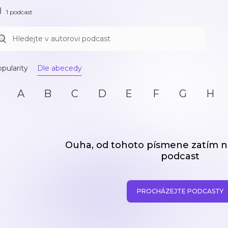
1 podcast
pularity
Dle abecedy
A
B
C
D
E
F
G
H
Ouha, od tohoto písmene zatím
podcast
PROCHÁZEJTE PODCASTY