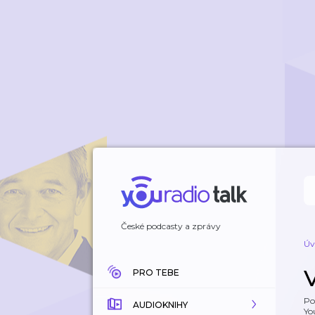
České podcasty a zprávy
Úv
PRO TEBE
Po
AUDIOKNIHY
Yo