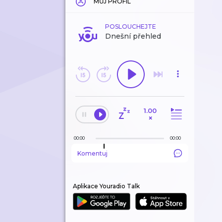
MŮJ PROFIL
POSLOUCHEJTE
Dnešní přehled
1.00
×
00:00
00:00
Komentuj
Aplikace Youradio Talk