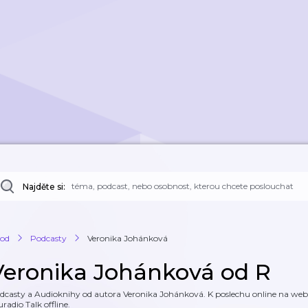
Najděte si:
od
Podcasty
Veronika Johánková
Veronika Johánková od R
dcasty a Audioknihy od autora Veronika Johánková. K poslechu online na webu 
uradio Talk offline.