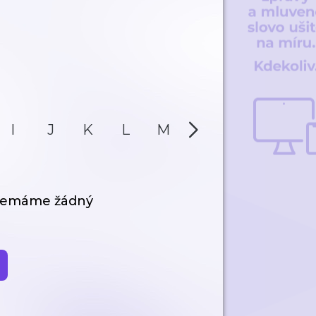
I
J
K
L
M
N
O
P
 nemáme žádný