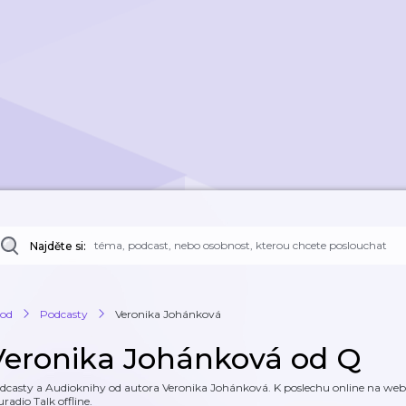
Najděte si:
od
Podcasty
Veronika Johánková
Veronika Johánková od Q
dcasty a Audioknihy od autora Veronika Johánková. K poslechu online na webu 
uradio Talk offline.