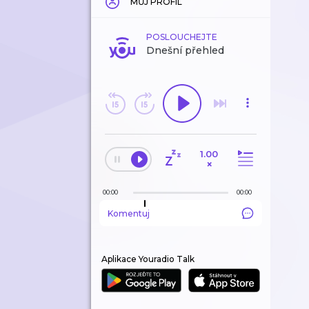
MŮJ PROFIL
POSLOUCHEJTE
Dnešní přehled
1.00
×
00:00
00:00
Komentuj
Aplikace Youradio Talk