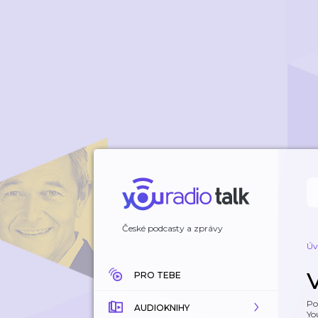
České podcasty a zprávy
Úv
PRO TEBE
Po
AUDIOKNIHY
Yo