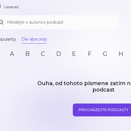
1 podcast
pularity
Dle abecedy
A
B
C
D
E
F
G
H
Ouha, od tohoto písmene zatím
podcast
PROCHÁZEJTE PODCASTY