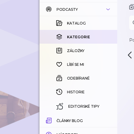
PODCASTY
KATALOG
KOUPENÉ
KATALOG
KATEGORIE
KATEGORIE
Po
ZÁLOŽKY
ZÁLOŽKY
HISTORIE
LÍBÍ SE MI
ODEBÍRANÉ
HISTORIE
EDITORSKÉ TIPY
ČLÁNKY BLOG