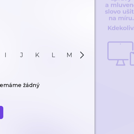
I
J
K
L
M
N
O
P
 nemáme žádný