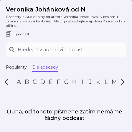
Veronika Johánková od N
Podcasty a Audioknihy od autora Veronika Johánková. K poslechu
online na webu a ke stažení. Nebo poslouchejte v aplikaci Youradio Talk
offline.
1 podcast
Popularity
Dle abecedy
A
B
C
D
E
F
G
H
I
J
K
L
M
N
Ouha, od tohoto písmene zatím nemáme
žádný podcast