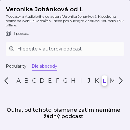
Veronika Johánková od L
Podcasty a Audioknihy od autora Veronika Johánková. K poslechu
online na webu a ke stažení. Nebo poslouchejte v aplikaci Youradio Talk
offline.
1 podcast
Popularity
Dle abecedy
A
B
C
D
E
F
G
H
I
J
K
L
M
N
Ouha, od tohoto písmene zatím nemáme
žádný podcast