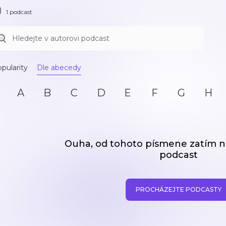
1 podcast
pularity
Dle abecedy
A
B
C
D
E
F
G
H
Ouha, od tohoto písmene zatím
podcast
PROCHÁZEJTE PODCASTY