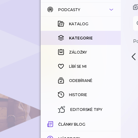
PODCASTY
KATALOG
KOUPENÉ
KATALOG
KATEGORIE
KATEGORIE
Po
ZÁLOŽKY
ZÁLOŽKY
HISTORIE
LÍBÍ SE MI
ODEBÍRANÉ
HISTORIE
EDITORSKÉ TIPY
ČLÁNKY BLOG