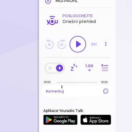
MŮJ PROFIL
POSLOUCHEJTE
Dnešní přehled
1.00
×
00:00
00:00
Komentuj
Aplikace Youradio Talk