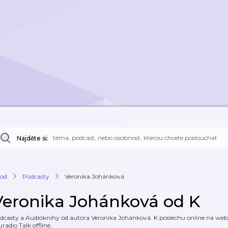
Najděte si:
od
Podcasty
Veronika Johánková
Veronika Johánková od K
dcasty a Audioknihy od autora Veronika Johánková. K poslechu online na webu 
uradio Talk offline.