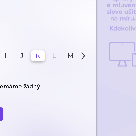
I
J
K
L
M
N
O
P
 nemáme žádný