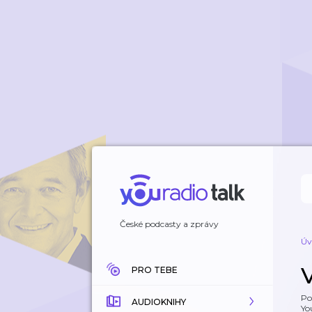
České podcasty a zprávy
Úv
PRO TEBE
Po
AUDIOKNIHY
Yo